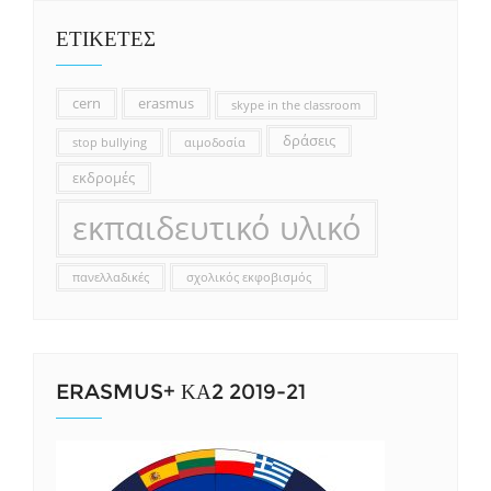
ΕΤΙΚΕΤΕΣ
cern
erasmus
skype in the classroom
δράσεις
stop bullying
αιμοδοσία
εκδρομές
εκπαιδευτικό υλικό
πανελλαδικές
σχολικός εκφοβισμός
ERASMUS+ ΚΑ2 2019-21