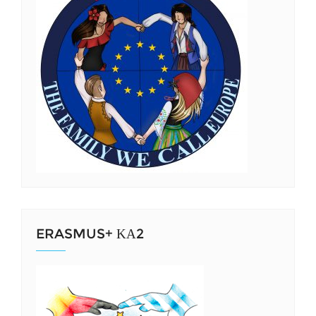
ERASMUS+ ΚΑ2