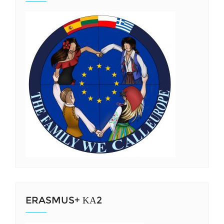
ERASMUS+ ΚΑ2