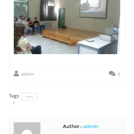
admin
0
Tags
cern
:
Author :
admin