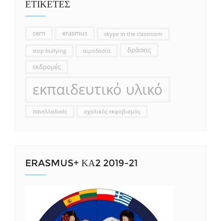
ΕΤΙΚΕΤΕΣ
cern
erasmus
skype in the classroom
δράσεις
stop bullying
αιμοδοσία
εκδρομές
εκπαιδευτικό υλικό
πανελλαδικές
σχολικός εκφοβισμός
ERASMUS+ ΚΑ2 2019-21