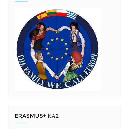
ERASMUS+ ΚΑ2