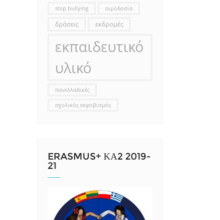
stop bullying
αιμοδοσία
δράσεις
εκδρομές
εκπαιδευτικό
υλικό
πανελλαδικές
σχολικός εκφοβισμός
ERASMUS+ ΚΑ2 2019-
21