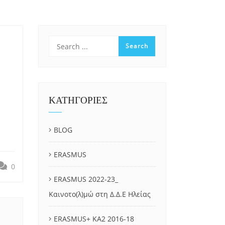
ΚΑΤΗΓΟΡΙΕΣ
BLOG
ERASMUS
0
ERASMUS 2022-23_
Καινοτο(λ)μώ στη Δ.Δ.Ε Ηλείας
ERASMUS+ KA2 2016-18