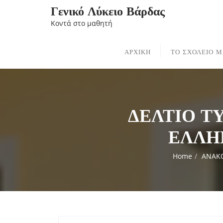
Skip
Γενικό Λύκειο Βάρδας
to
Κοντά στο μαθητή
content
ΑΡΧΙΚΗ
ΤΟ ΣΧΟΛΕΙΟ 
ΔΕΛΤΙΟ Τ
ΕΛΛΗ
Home
ΑΝΑΚΟ