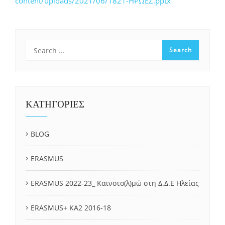
content/uploads/2021/06/1821-ΗΡΩΕΣ.pptx
ΚΑΤΗΓΟΡΙΕΣ
BLOG
ERASMUS
ERASMUS 2022-23_ Καινοτο(λ)μώ στη Δ.Δ.Ε Ηλείας
ERASMUS+ KA2 2016-18