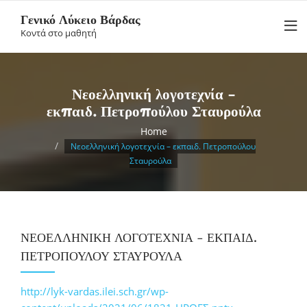
Skip
Γενικό Λύκειο Βάρδας
to
Κοντά στο μαθητή
content
Νεοελληνική λογοτεχνία –
εκπαιδ. Πετροπούλου Σταυρούλα
Home
Νεοελληνική λογοτεχνία – εκπαιδ. Πετροπούλου
Σταυρούλα
ΝΕΟΕΛΛΗΝΙΚΉ ΛΟΓΟΤΕΧΝΊΑ – ΕΚΠΑΙΔ.
ΠΕΤΡΟΠΟΎΛΟΥ ΣΤΑΥΡΟΎΛΑ
http://lyk-vardas.ilei.sch.gr/wp-