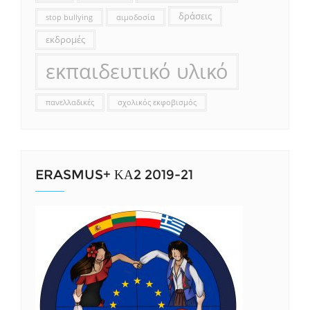
δράσεις
stop bullying
αιμοδοσία
εκδρομές
εκπαιδευτικό υλικό
πανελλαδικές
σχολικός εκφοβισμός
ERASMUS+ ΚΑ2 2019-21