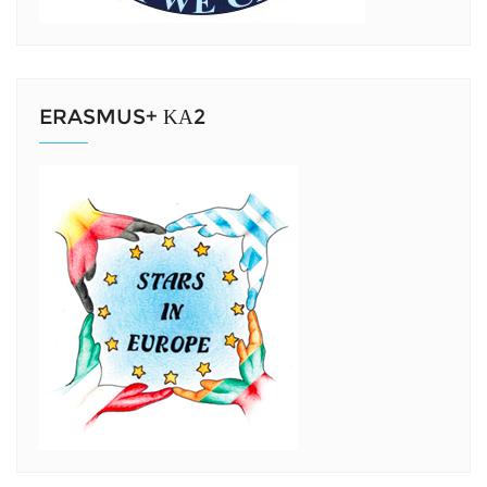
ERASMUS+ ΚΑ2