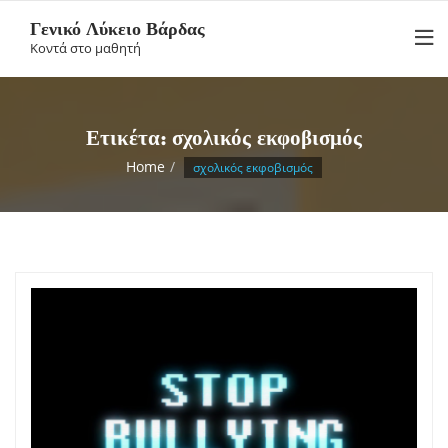
Skip
Γενικό Λύκειο Βάρδας
to
Κοντά στο μαθητή
content
Ετικέτα:
σχολικός εκφοβισμός
Home
σχολικός εκφοβισμός