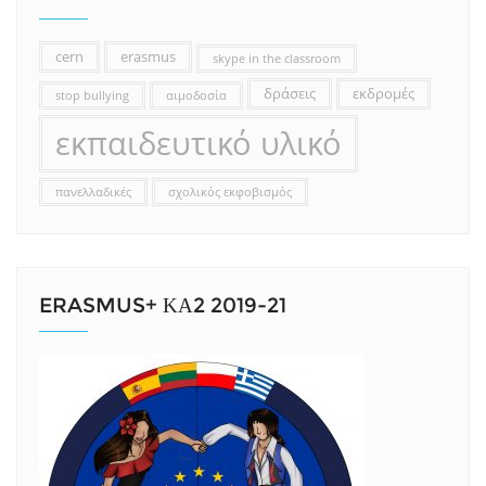
cern
erasmus
skype in the classroom
δράσεις
εκδρομές
stop bullying
αιμοδοσία
εκπαιδευτικό υλικό
πανελλαδικές
σχολικός εκφοβισμός
ERASMUS+ ΚΑ2 2019-21