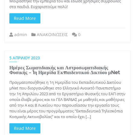
Μοιράστηκε την εμπειρία του και έδωσε χρήσιμες συμβουλές
στα παιδιά. Ευχαριστούμε πολύ!
Read More
admin
ΑΝΑΚΟΙΝΩΣΕΙΣ
0
5 ΑΠΡΙΛΊΟΥ 2023
Ημέρες Σωματιδιακής και Αστροσωματιδιακής
Φυσικής – 1η Ημερίδα Εκπαιδευτικού Δικτύου μNet
Πραγματοποιήθηκε η 1η Ημερίδα του Εκπαιδευτικού Δικτύου
μNet που διοργανώθηκε στο Ελληνικό Ανοικτό Πανεπιστήμιο
την 1η Απριλίου 2023 από το Εργαστήριο Φυσικής του ΕΑΠ στην
οποία έλαβε μέρος και το ΓΕΛ ΒΑΡΔΑΣ με μαθητές και μαθήτριες
από την Α και Β Λυκείου που παρουσίασαν την εργασία τους
που είναι μέρος του προγράμματος “Εκπαιδευτικά Τηλεσκόπια
Κοσμικής Ακτινοβολίας” και το οποίο έχει […]
Read More