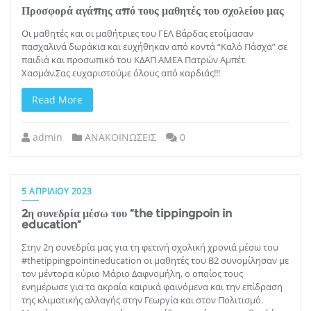
Προσφορά αγάπης από τους μαθητές του σχολείου μας
Οι μαθητές και οι μαθήτριες του ΓΕΛ Βάρδας ετοίμασαν
πασχαλινά δωράκια και ευχήθηκαν από κοντά “Καλό Πάσχα” σε
παιδιά και προσωπικό του ΚΔΑΠ ΑΜΕΑ Πατρών Αμπέτ
Χασμάν.Σας ευχαριστούμε όλους από καρδιάς!!!
Read More
admin
ΑΝΑΚΟΙΝΩΣΕΙΣ
0
5 ΑΠΡΙΛΊΟΥ 2023
2η συνεδρία μέσω του “the tippingpoin in
education”
Στην 2η συνεδρία μας για τη φετινή σχολική χρονιά μέσω του
#thetippingpointineducation οι μαθητές του Β2 συνομίλησαν με
τον μέντορα κύριο Μάριο Δαφνομήλη, ο οποίος τους
ενημέρωσε για τα ακραία καιρικά φαινόμενα και την επίδραση
της κλιματικής αλλαγής στην Γεωργία και στον Πολιτισμό.