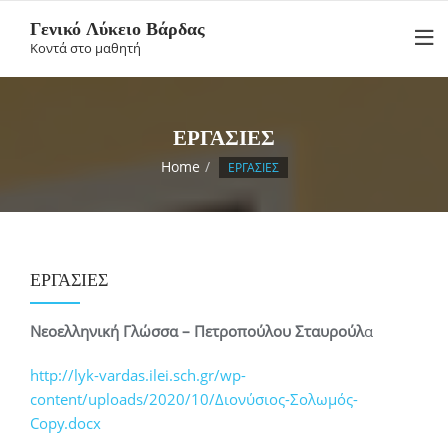
Skip
Γενικό Λύκειο Βάρδας
to
Κοντά στο μαθητή
content
ΕΡΓΑΣΙΕΣ
Home
ΕΡΓΑΣΙΕΣ
ΕΡΓΑΣΙΕΣ
Νεοελληνική Γλώσσα – Πετροπούλου Σταυρούλ
α
http://lyk-vardas.ilei.sch.gr/wp-
content/uploads/2020/10/Διονύσιος-Σολωμός-
Copy.docx