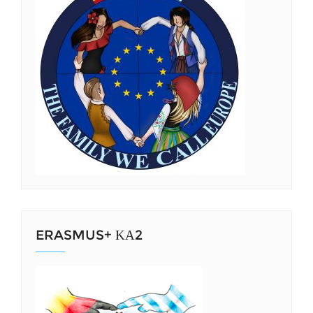
ERASMUS+ ΚΑ2