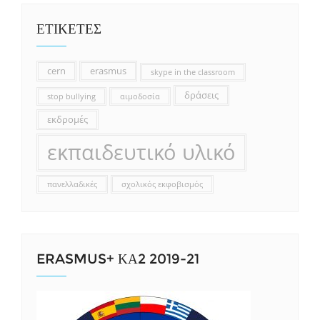
ΕΤΙΚΕΤΕΣ
cern
erasmus
skype in the classroom
δράσεις
stop bullying
αιμοδοσία
εκδρομές
εκπαιδευτικό υλικό
πανελλαδικές
σχολικός εκφοβισμός
ERASMUS+ ΚΑ2 2019-21