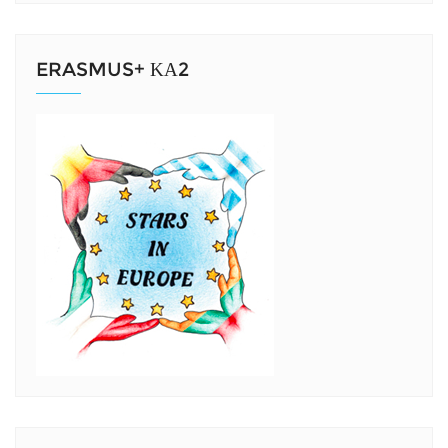
ERASMUS+ ΚΑ2